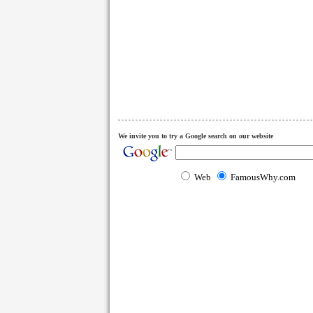
We invite you to try a Google search on our website
Web
FamousWhy.com