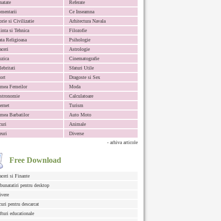
natate
Referate
mentarii
Ce Inseamna
orie si Civilizatie
Arhitectura Navala
iinta si Tehnica
Filozofie
ata Religioasa
Psihologie
aceri
Astrologie
zica
Cinematografie
lebritati
Sfaturi Utile
ort
Dragoste si Sex
mea Femeilor
Moda
stronomie
Calculatoare
ternet
Turism
mea Barbatilor
Auto Moto
curi
Animale
euri
Diverse
- arhiva articole
Free Download
aceri si Finante
bunatatiri pentru desktop
ivere
curi pentru descarcat
fturi educationale