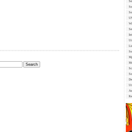
Se
So
So
U
Wi
Se
In
Ut
Li
So
Mp
Mu
Sc
So
De
Uti
Au
Re