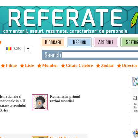
ROM
Filme
Liste
Monden
Citate Celebre
Zodiac
Director
a
le nationale si
Romania in primul
nationale in a II
razboi mondial
bu
atate a secolului
fam
IX-lea
ca