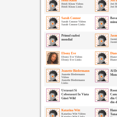
Heidi Klum
Jeri
Heidi Klum Videos
Jeri 
Heidi Klum Links
Jeri 
Sarah Connor
Bavar
Sarah Connor Videos
minun
Sarah Connor Links
Primul razboi
Jasm
mondial
Jasmi
Jasmi
Ebony Eve
Dian
Ebony Eve Videos
Diane
Ebony Eve Links
Diane
Jeanette Biedermann
Al D
Jeanette Biedermann
Mond
Videos
Jeanette Biedermann
Links
Urcusuri Si
Roon
Coborasuri In Viata
Camp
Ginei Wild
din 
din 
Katarina Witt
Hans
Katarina Witt Videos
Tanar
Katarina Witt Links