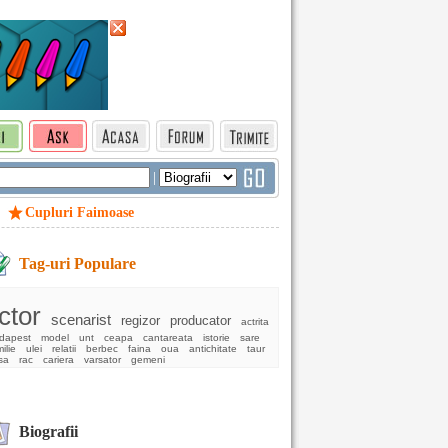
|
Cupluri Faimoase
Tag-uri Populare
ctor
scenarist
regizor
producator
actrita
dapest
model
unt
ceapa
cantareata
istorie
sare
ilie
ulei
relatii
berbec
faina
oua
antichitate
taur
sa
rac
cariera
varsator
gemeni
Biografii