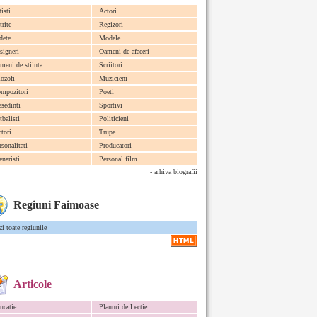
tisti
Actori
trite
Regizori
dete
Modele
signeri
Oameni de afaceri
meni de stiinta
Scriitori
lozofi
Muzicieni
mpozitori
Poeti
esedinti
Sportivi
tbalisti
Politicieni
ctori
Trupe
rsonalitati
Producatori
enaristi
Personal film
- arhiva biografii
Regiuni Faimoase
zi toate regiunile
Articole
ucatie
Planuri de Lectie