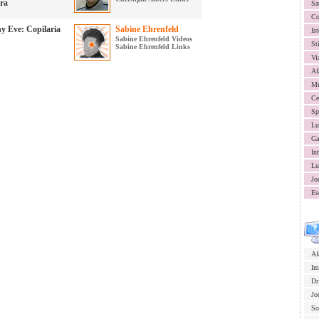
ura
Sa
Co
y Eve: Copilaria
Sabine Ehrenfeld
Ist
Sabine Ehrenfeld Videos
St
Sabine Ehrenfeld Links
Vi
Af
Mu
Ce
Sp
Lu
Ga
In
Lu
Jo
Es
Af
Im
Dr
Jo
So