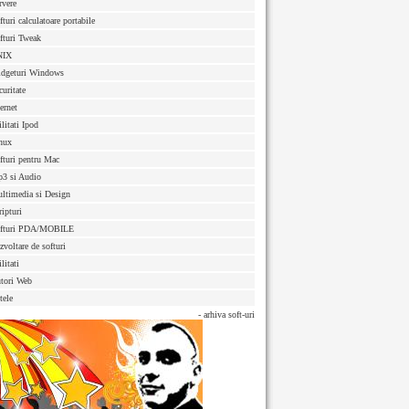
rvere
fturi calculatoare portabile
fturi Tweak
NIX
dgeturi Windows
curitate
ternet
ilitati Ipod
nux
fturi pentru Mac
3 si Audio
ltimedia si Design
ripturi
fturi PDA/MOBILE
zvoltare de softuri
litati
tori Web
tele
- arhiva soft-uri