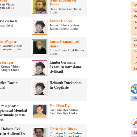
 Ryan
Hans Holbein cel
Ryan Videos
Tanar
Ar
Ryan Links
Hans Holbein cel Tanar
Ac
Links
Ve
ia cu toate
Janine Habeck
De
atiile ei
Janine Habeck Videos
Oa
Janine Habeck Links
Fi
Co
in Wagner
Lucas Cranach cel
Pr
n Wagner Videos
Batran
n Wagner Links
Lucas Cranach cel Batran
Fo
Links
Pi
e Kruger
Limba Germana -
Pe
 Kruger Videos
Legatura intre doua
Sc
 Kruger Links
civilizatii
oilea Razboi
Helmuth Duckadam
ial
In Copilarie
Ve
ey a parasit
Paul Van Dyk
ionatul Mondial
Paul Van Dyk Videos
Paul Van Dyk Links
Germania pe usa
dos
 Holbein Cel
Christijan Albers
Ed
 In Atelierul De
Christijan Albers Videos
Christijan Albers Links