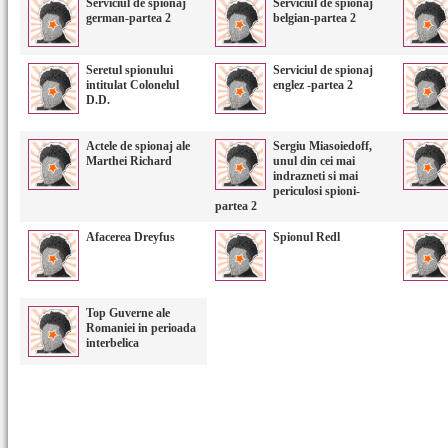
Serviciul de spionaj
Serviciul de spionaj
german-partea 2
belgian-partea 2
Seretul spionului
Serviciul de spionaj
intitulat Colonelul
englez -partea 2
D.D.
Actele de spionaj ale
Sergiu Miasoiedoff,
Marthei Richard
unul din cei mai
indrazneti si mai
periculosi spioni-
partea 2
Afacerea Dreyfus
Spionul Redl
Top Guverne ale
Romaniei in perioada
interbelica