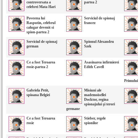
controversata a
partea 2
celebrei Mata Hari
Povestea lui
Serviciul de spionaj
Rasputin, celebrul
francez
calugar devenit si
spion-partea 2
Serviciul de spionaj
Spionul Alexandru
german
Szek
Ce a fost Teroarea
Asasinarea infirmierei
rosie-partea 2
Edith Cavell
Primulu
Gabriela Petit,
Misiuni ale
spioana Belgiei
mademoisellei
Docktor, regina
spionajului şi terori
germane
Ce a fost Teroarea
Stieber, regele
rosie
spionilor