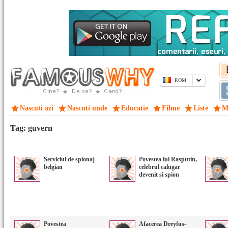
ROM
Nascuti azi
Nascuti unde
Educatie
Filme
Liste
M
Tag: guvern
Serviciul de spionaj
Povestea lui Rasputin,
belgian
celebrul calugar
devenit si spion
Povestea
Afacerea Dreyfus-