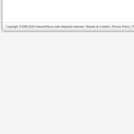
Copyright ©2006-2026
FamousWhy.ro
toate drepturile rezervate |
Termeni & Conditii
|
Privacy Policy
|
T