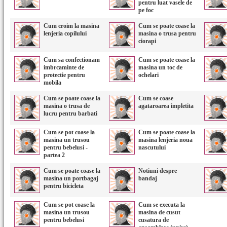
pentru luat vasele de
pe foc
Cum croim la masina
Cum se poate coase la
lenjeria copilului
masina o trusa pentru
ciorapi
Cum sa confectionam
Cum se poate coase la
imbrcaminte de
masina un toc de
protectie pentru
ochelari
mobila
Cum se poate coase la
Cum se coase
masina o trusa de
agataroarea impletita
lucru pentru barbati
Cum se pot coase la
Cum se poate coase la
masina un trusou
masina lenjeria noua
pentru bebelusi -
nascutului
partea 2
Cum se poate coase la
Notiuni despre
masina un portbagaj
bandaj
pentru bicicleta
Cum se pot coase la
Cum se executa la
masina un trusou
masina de cusut
pentru bebelusi
cusatura de