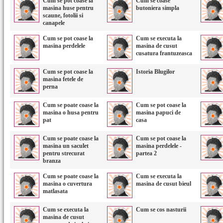
Cum se pot coase la
Cum se coase
masina huse pentru
butoniera simpla
scaune, fotolii si
canapele
Cum se pot coase la
Cum se executa la
masina perdelele
masina de cusut
cusatura frantuzeasca
Cum se pot coase la
Istoria Blugilor
masina fetele de
perna
Cum se poate coase la
Cum se pot coase la
masina o husa pentru
masina papuci de
pat
casa
Cum se poate coase la
Cum se pot coase la
masina un saculet
masina perdelele -
pentru strecurat
partea 2
branza
Cum se poate coase la
Cum se executa la
masina o cuvertura
masina de cusut bieul
matlasata
Cum se executa la
Cum se cos nasturii
masina de cusut