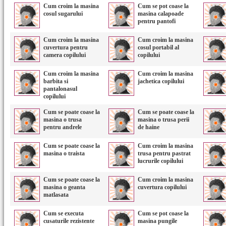
Cum croim la masina
Cum se pot coase la
cosul sugarului
masina calapoade
pentru pantofi
Cum croim la masina
Cum croim la masina
cuvertura pentru
cosul portabil al
camera copilului
copilului
Cum croim la masina
Cum croim la masina
barbita si
jachetica copilului
pantalonasul
copilului
Cum se poate coase la
Cum se poate coase la
masina o trusa
masina o trusa perii
pentru andrele
de haine
Cum se poate coase la
Cum croim la masina
masina o traista
trusa pentru pastrat
lucrurile copilului
Cum se poate coase la
Cum croim la masina
masina o geanta
cuvertura copilului
matlasata
Cum se executa
Cum se pot coase la
cusaturile rezistente
masina pungile