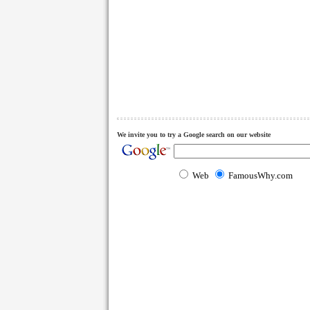
We invite you to try a Google search on our website
Web
FamousWhy.com