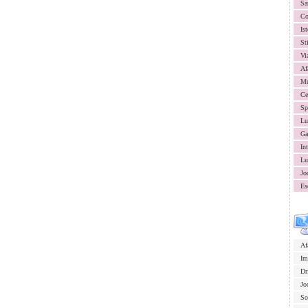
Sa
Co
Ist
St
Vi
Af
Mu
Ce
Sp
Lu
Ga
In
Lu
Jo
Es
Af
Im
Dr
Jo
So