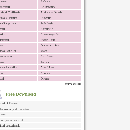
natate
Referate
mentarii
Ce Inseamna
orie si Civilizatie
Arhitectura Navala
iinta si Tehnica
Filozofie
ata Religioasa
Psihologie
aceri
Astrologie
zica
Cinematografie
lebritati
Sfaturi Utile
ort
Dragoste si Sex
mea Femeilor
Moda
stronomie
Calculatoare
ternet
Turism
mea Barbatilor
Auto Moto
curi
Animale
euri
Diverse
- arhiva articole
Free Download
aceri si Finante
bunatatiri pentru desktop
ivere
curi pentru descarcat
fturi educationale