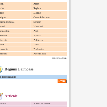
tisti
Actori
trite
Regizori
dete
Modele
signeri
Oameni de afaceri
meni de stiinta
Scriitori
lozofi
Muzicieni
mpozitori
Poeti
esedinti
Sportivi
tbalisti
Politicieni
ctori
Trupe
rsonalitati
Producatori
enaristi
Personal film
- arhiva biografii
Regiuni Faimoase
zi toate regiunile
Articole
ucatie
Planuri de Lectie