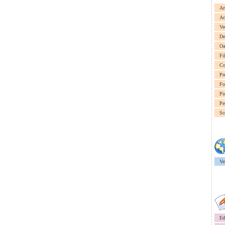
Ar
Ac
Ve
De
Oa
Fi
Co
Pr
Fo
Pi
Pe
Sc
Ve
Ed