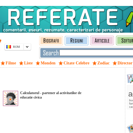
ROM
Filme
Liste
Monden
Citate Celebre
Zodiac
Director
a
Calculatorul - partener al activitatilor de
educatie civica
bu
fam
ca