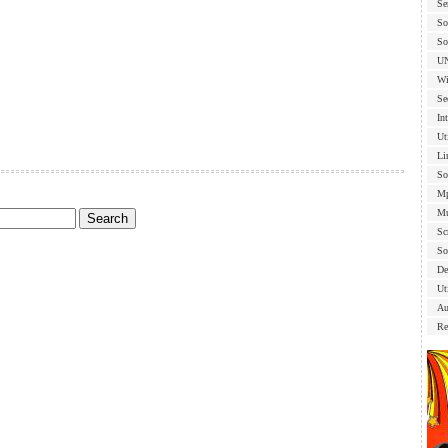
Se
So
So
U
Wi
Se
In
Ut
Li
So
Mp
Mu
Sc
So
De
Uti
Au
Re