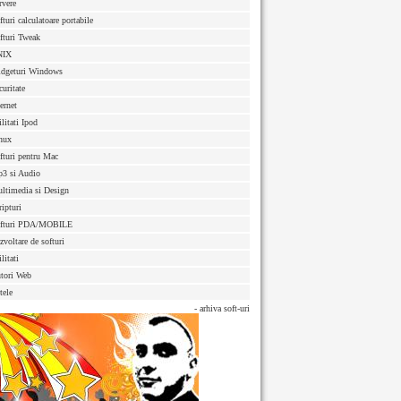
rvere
fturi calculatoare portabile
fturi Tweak
NIX
dgeturi Windows
curitate
ternet
ilitati Ipod
nux
fturi pentru Mac
3 si Audio
ltimedia si Design
ripturi
fturi PDA/MOBILE
zvoltare de softuri
litati
tori Web
tele
- arhiva soft-uri