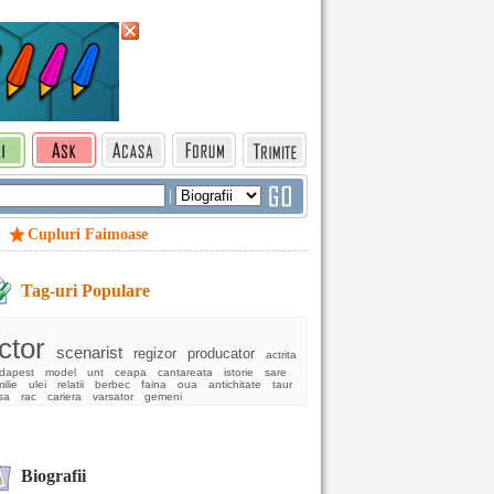
|
Cupluri Faimoase
Tag-uri Populare
ctor
scenarist
regizor
producator
actrita
dapest
model
unt
ceapa
cantareata
istorie
sare
ilie
ulei
relatii
berbec
faina
oua
antichitate
taur
sa
rac
cariera
varsator
gemeni
Biografii