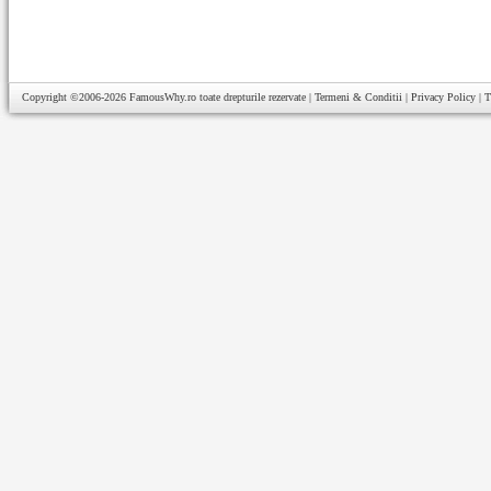
Copyright ©2006-2026
FamousWhy.ro
toate drepturile rezervate |
Termeni & Conditii
|
Privacy Policy
|
T