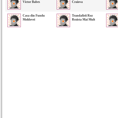
Victor Babes
Craiova
Casa din Fundu
Trandafirii Roz
Moldovei
Rezista Mai Mult