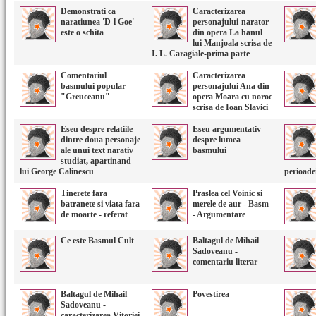
Demonstrati ca
Caracterizarea
naratiunea 'D-l Goe'
personajului-narator
este o schita
din opera La hanul
lui Manjoala scrisa de
I. L. Caragiale-prima parte
Comentariul
Caracterizarea
basmului popular
personajului Ana din
"Greuceanu"
opera Moara cu noroc
scrisa de Ioan Slavici
Eseu despre relatiile
Eseu argumentativ
dintre doua personaje
despre lumea
ale unui text narativ
basmului
studiat, apartinand
lui George Calinescu
perioadei
Tinerete fara
Praslea cel Voinic si
batranete si viata fara
merele de aur - Basm
de moarte - referat
- Argumentare
Ce este Basmul Cult
Baltagul de Mihail
Sadoveanu -
comentariu literar
Baltagul de Mihail
Povestirea
Sadoveanu -
caracterizarea Vitoriei