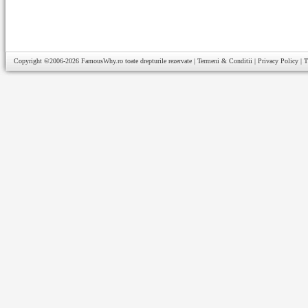
Copyright ©2006-2026
FamousWhy.ro
toate drepturile rezervate |
Termeni & Conditii
|
Privacy Policy
|
T