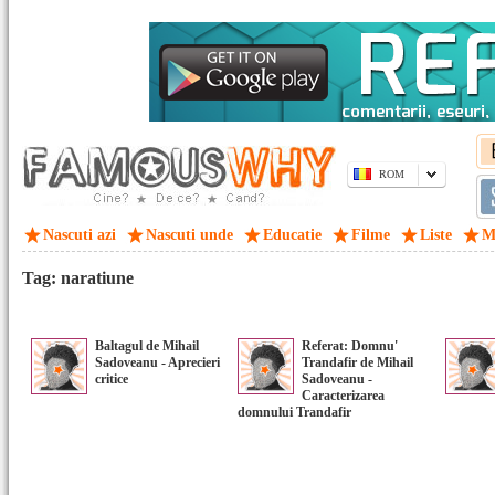
ROM
Nascuti azi
Nascuti unde
Educatie
Filme
Liste
M
Tag: naratiune
Baltagul de Mihail
Referat: Domnu'
Sadoveanu - Aprecieri
Trandafir de Mihail
critice
Sadoveanu -
Caracterizarea
domnului Trandafir