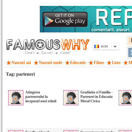
ROM
Nascuti azi
Nascuti unde
Educatie
Filme
Liste
M
Tag: parteneri
Atingerea
Gradinita si Familia -
partenerului la
Parteneri in Educatia
inceputul unei relatii
Moral Civica