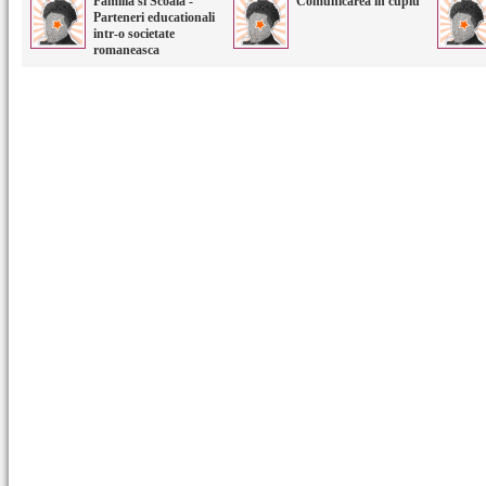
Familia si Scoala -
Comunicarea in cuplu
Parteneri educationali
intr-o societate
romaneasca