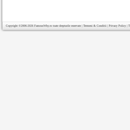
Copyright ©2006-2026
FamousWhy.ro
toate drepturile rezervate |
Termeni & Conditii
|
Privacy Policy
|
T