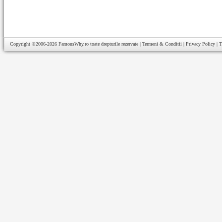
Copyright ©2006-2026
FamousWhy.ro
toate drepturile rezervate |
Termeni & Conditii
|
Privacy Policy
|
T