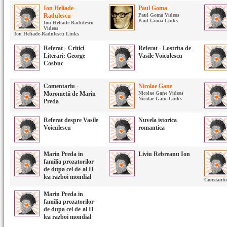
Ion Heliade-
Paul Goma
Radulescu
Paul Goma Videos
Paul Goma Links
Ion Heliade-Radulescu
Videos
Ion Heliade-Radulescu Links
Referat - Critici
Referat - Lostrita de
Literari: George
Vasile Voiculescu
Cosbuc
Comentariu -
Nicolae Gane
Morometii de Marin
Nicolae Gane Videos
Nicolae Gane Links
Preda
Referat despre Vasile
Nuvela istorica
Voiculescu
romantica
Marin Preda in
Liviu Rebreanu Ion
familia prozatorilor
de dupa cel de-al II -
lea razboi mondial
Constanti
Marin Preda in
familia prozatorilor
de dupa cel de-al II -
lea razboi mondial