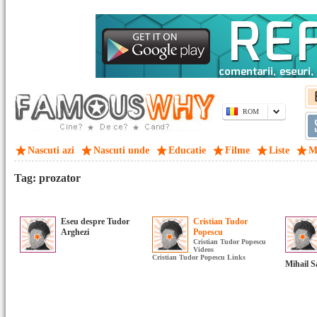
ROM
Nascuti azi
Nascuti unde
Educatie
Filme
Liste
M
Tag: prozator
Eseu despre Tudor
Cristian Tudor
Arghezi
Popescu
Cristian Tudor Popescu
Videos
Cristian Tudor Popescu Links
Mihail 