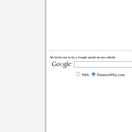
We invite you to try a Google search on our website
Web
FamousWhy.com