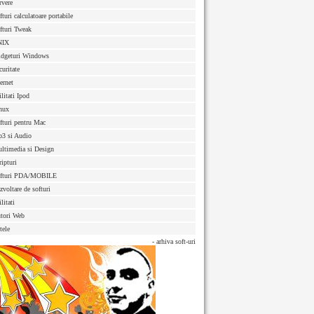
rvere
fturi calculatoare portabile
fturi Tweak
NIX
dgeturi Windows
curitate
ternet
ilitati Ipod
nux
fturi pentru Mac
3 si Audio
ltimedia si Design
ripturi
fturi PDA/MOBILE
zvoltare de softuri
litati
tori Web
tele
- arhiva soft-uri