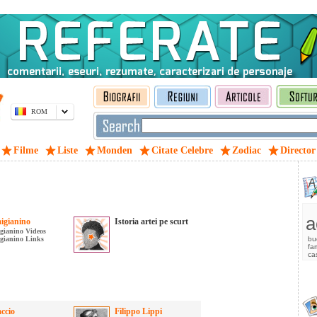
ROM
Filme
Liste
Monden
Citate Celebre
Zodiac
Director
a
igianino
Istoria artei pe scurt
gianino Videos
gianino Links
bu
fam
ca
ccio
Filippo Lippi