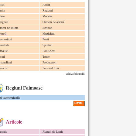
tisti
Actori
trite
Regizori
dete
Modele
signeri
Oameni de afaceri
meni de stiinta
Scriitori
lozofi
Muzicieni
mpozitori
Poeti
esedinti
Sportivi
tbalisti
Politicieni
ctori
Trupe
rsonalitati
Producatori
enaristi
Personal film
- arhiva biografii
Regiuni Faimoase
zi toate regiunile
Articole
ucatie
Planuri de Lectie