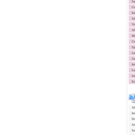
Sa
Co
Ist
St
Vi
Af
Mu
Ce
Sp
Lu
Ga
In
Lu
Jo
Es
Af
Im
Dr
Jo
So