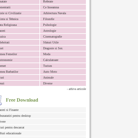
natate
Referate
mentarii
Ce Inseamna
orie si Civilizatie
Arhitectura Navala
iinta si Tehnica
Filozofie
ata Religioasa
Psihologie
aceri
Astrologie
zica
Cinematografie
lebritati
Sfaturi Utile
ort
Dragoste si Sex
mea Femeilor
Moda
stronomie
Calculatoare
ternet
Turism
mea Barbatilor
Auto Moto
curi
Animale
euri
Diverse
- arhiva articole
Free Download
aceri si Finante
bunatatiri pentru desktop
ivere
curi pentru descarcat
fturi educationale