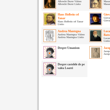
Albrecht Durer Videos
Masac
Albrecht Durer Links
Masac
Hans Holbein cel
Giova
Tanar
Giova
Giova
Hans Holbein cel Tanar
Links
Andrea Mantegna
Luca
Andrea Mantegna Videos
Batr
Andrea Mantegna Links
Lucas
Links
Despre Umanism
Jaco
Jacop
Jacop
Despre castelele de pe
valea Loarei