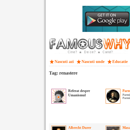
Nascuti azi
Nascuti unde
Educatie
Tag: renastere
Referat despre
Parm
Umanismul
Parmi
Parmi
Albrecht Durer
Masa