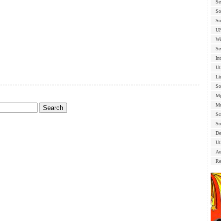
Se
So
So
U
Wi
Se
In
Ut
Li
So
Mp
Mu
Sc
So
De
Uti
Au
Re