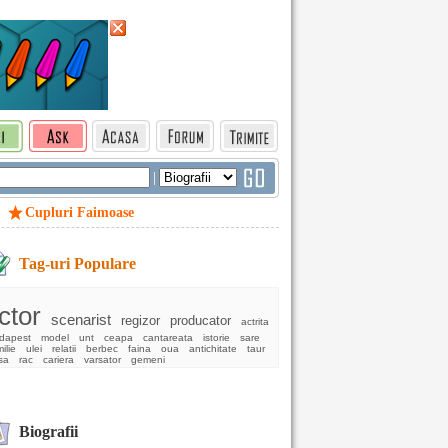
|
Cupluri Faimoase
Tag-uri Populare
ctor
scenarist
regizor
producator
actrita
dapest
model
unt
ceapa
cantareata
istorie
sare
ilie
ulei
relatii
berbec
faina
oua
antichitate
taur
sa
rac
cariera
varsator
gemeni
Biografii