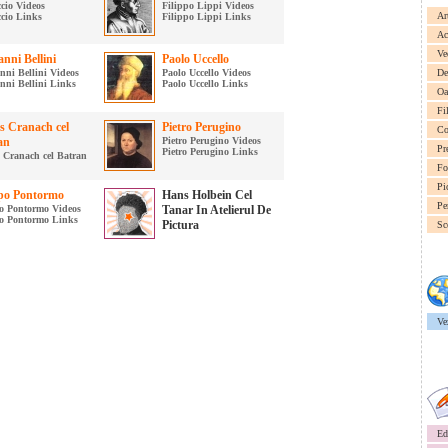
cio Videos
Filippo Lippi Videos
Ar
cio Links
Filippo Lippi Links
Ac
Ve
nni Bellini
Paolo Uccello
nni Bellini Videos
Paolo Uccello Videos
De
nni Bellini Links
Paolo Uccello Links
Oa
Fi
s Cranach cel
Pietro Perugino
Co
an
Pietro Perugino Videos
Pr
Pietro Perugino Links
 Cranach cel Batran
Fo
Pi
po Pontormo
Hans Holbein Cel
Pe
o Pontormo Videos
Tanar In Atelierul De
o Pontormo Links
Pictura
Sc
Ve
Ed