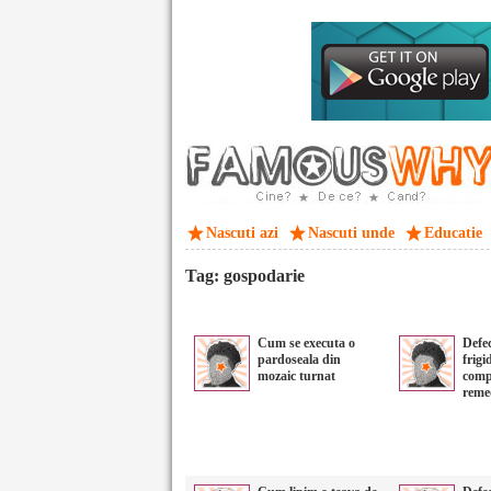
Nascuti azi
Nascuti unde
Educatie
Tag: gospodarie
Cum se executa o
Defec
pardoseala din
frigi
mozaic turnat
comp
reme