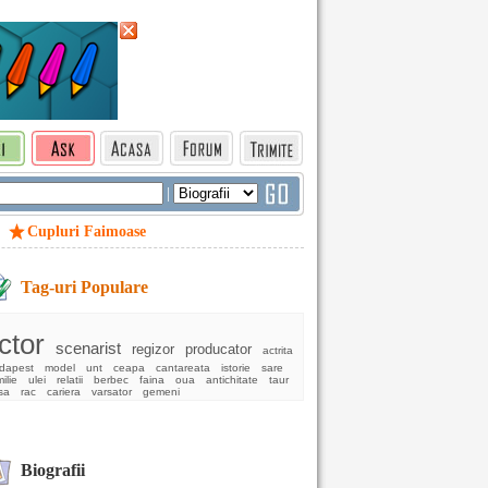
|
Cupluri Faimoase
Tag-uri Populare
ctor
scenarist
regizor
producator
actrita
dapest
model
unt
ceapa
cantareata
istorie
sare
ilie
ulei
relatii
berbec
faina
oua
antichitate
taur
sa
rac
cariera
varsator
gemeni
Biografii