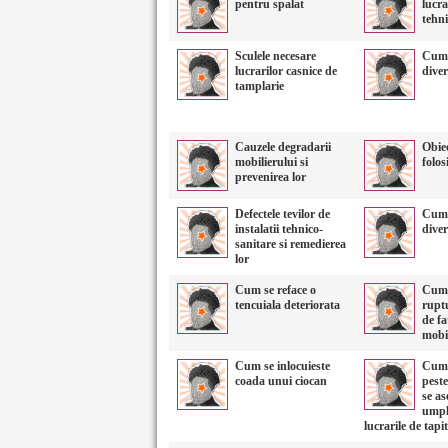
pentru spalat
lucra
tehni
Sculele necesare
Cum 
lucrarilor casnice de
diver
tamplarie
Cauzele degradarii
Obiec
mobilierului si
folos
prevenirea lor
Defectele tevilor de
Cum 
instalatii tehnico-
diver
sanitare si remedierea
lor
Cum se reface o
Cum 
tencuiala deteriorata
ruptu
de fa
mobil
Cum se inlocuieste
Cum 
coada unui ciocan
peste
se as
umpl
lucrarile de tapit