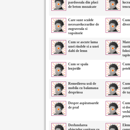
pardoseala din placi
lucra
de beton mozaicate
tencu
Care sunt sculele
Cum 
necesarelucrarilor de
diver
zugraveala si
vopsitorie
Cum se ascute lama
Mater
unei rindele si a unei
susti
dalti de lemn
folos
tapit
Cum se spala
Cum 
lenjeriile
petel
Remedierea usii de
Cum 
mobila cu balamaua
cant
desprinsa
de ta
Despre aspiratoarele
Cum 
de praf
si de
vechi
pent
Desfundarea
Elem
obiectelor sanitare cu
comp