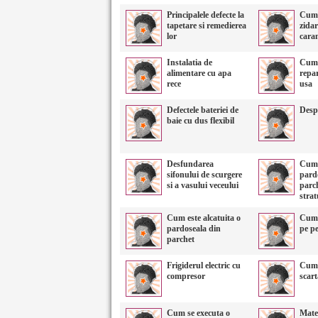
Principalele defecte la
Cum 
tapetare si remedierea
zidar
lor
cara
Instalatia de
Cum s
alimentare cu apa
repa
rece
usa
Defectele bateriei de
Despr
baie cu dus flexibil
Desfundarea
Cum 
sifonului de scurgere
pard
si a vasului veceului
parch
strat
Cum este alcatuita o
Cum 
pardoseala din
pe pe
parchet
Frigiderul electric cu
Cum 
compresor
scart
Cum se executa o
Mater