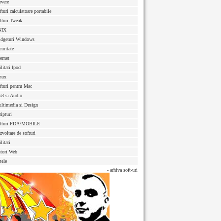
rvere
fturi calculatoare portabile
fturi Tweak
NIX
dgeturi Windows
curitate
ternet
ilitati Ipod
nux
fturi pentru Mac
3 si Audio
ltimedia si Design
ripturi
fturi PDA/MOBILE
zvoltare de softuri
litati
tori Web
tele
- arhiva soft-uri