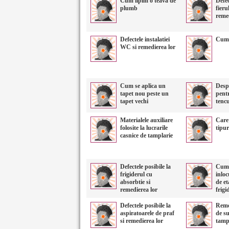
Cum lipim o teava de
Defec
plumb
fieru
reme
Defectele instalatiei
Cum 
WC si remedierea lor
Cum se aplica un
Desp
tapet nou peste un
pentr
tapet vechi
tencu
Materialele auxiliare
Care 
folosite la lucrarile
tipur
casnice de tamplarie
Defectele posibile la
Cum 
frigiderul cu
inloc
absorbtie si
de et
remedierea lor
frigi
Defectele posibile la
Reme
aspiratoarele de praf
de su
si remedierea lor
tampl