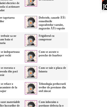
latiei electrice de
nda si actionare
alat
re tapetarea
Defectele, cauzele ÅŸi
ilor
remedierile
suprafetelor varuite,
zugravite ÅŸi vopsite
trebuie sa ne
Frigiderul cu
tam baia si
compresor
taria
se indeparteaza
Cum se ascute o
pet vechi
pereche de foarfece
se executa o
Cum se taie o placa de
oseala din paci
faianta
esie
se reface o
Tehnologia prelucrarii
acaminte de la
tevilor de presiune din
bajur
otel zincat
sunt materialele
Cum inlocuim o
fice lucrarilor de
portiune defecta la o