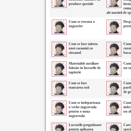
produse speciale
insta
coma
ale masinii de sp
Cum se executa o
Desp
zugravire
peret
Cum se face taierea
Cum 
unei caramizi cu
cura
ciocanul
buca
Materialele auxiliare
Cum 
folosite in lucrarile de
un ta
tapiterie
Cum se face
Cum 
etansarea usii
pard
de gr
Cum se indeparteaza
Cum 
o veche zugraveala
imbr
pentru o noua
un a
zugraveala
Lucrarile pregatitoare
Care 
pentru aplicarea
speci