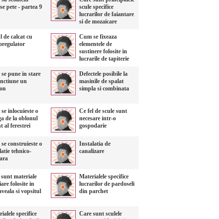
se pete - partea 9
scule specifice
lucrarilor de faiantare
si de mozaicare
l de calcat cu
Cum se fixeaza
oregulator
elementele de
sustinere folosite in
lucrarile de tapiterie
se pune in stare
Defectele posibile la
unctiune un
masinile de spalat
on
simpla si combinata
e inlocuieste o
Ce fel de scule sunt
a de la oblonul
necesare intr-o
t al ferestrei
gospodarie
se construieste o
Instalatia de
latie tehnico-
canalizare
tara
 sunt materiale
Materialele specifice
iare folosite in
lucrarilor de pardoseli
veala si vopsitul
din parchet
ialele specifice
Care sunt sculele