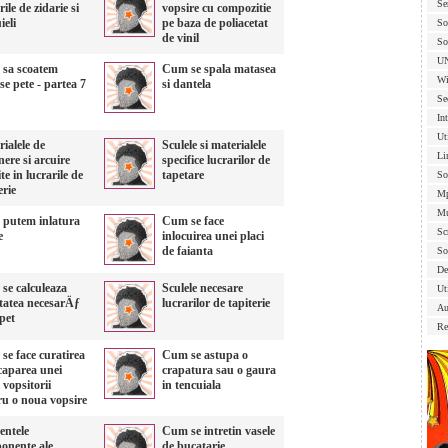
Se
rile de zidarie si
vopsire cu compozitie
ieli
pe baza de poliacetat
So
de vinil
So
U
sa scoatem
Cum se spala matasea
Wi
se pete - partea 7
si dantela
Se
In
Ut
ialele de
Sculele si materialele
Li
nere si arcuire
specifice lucrarilor de
ite in lucrarile de
tapetare
So
erie
Mp
Mu
putem inlatura
Cum se face
Sc
e
inlocuirea unei placi
de faianta
So
De
se calculeaza
Sculele necesare
Uti
itatea necesarÄƒ
lucrarilor de tapiterie
Au
pet
Re
se face curatirea
Cum se astupa o
caparea unei
crapatura sau o gaura
 vopsitorii
in tencuiala
ru o noua vopsire
entele
Cum se intretin vasele
onente ale
de bucatarie