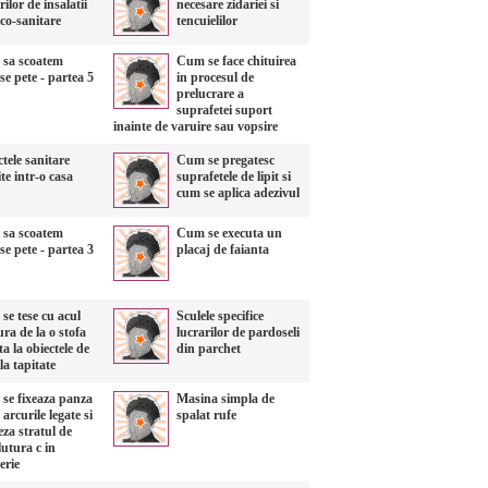
rilor de insalatii
necesare zidariei si
co-sanitare
tencuielilor
sa scoatem
Cum se face chituirea
se pete - partea 5
in procesul de
prelucrare a
suprafetei suport
inainte de varuire sau vopsire
tele sanitare
Cum se pregatesc
ite intr-o casa
suprafetele de lipit si
cum se aplica adezivul
sa scoatem
Cum se executa un
se pete - partea 3
placaj de faianta
se tese cu acul
Sculele specifice
ra de la o stofa
lucrarilor de pardoseli
ta la obiectele de
din parchet
a tapitate
se fixeaza panza
Masina simpla de
 arcurile legate si
spalat rufe
eza stratul de
utura c in
erie