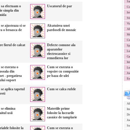
Sa
sa efectuam o
Uscatorul de par
Co
ie simpla din
Ist
mida
St
Vi
e ajusteaza si se
Alcatuirea unei
Af
ra o broasca de
pardoseli de mozaic
Mu
Ce
e fierul de calcat
Defecte comune ala
Sp
aparatelor
Lu
electrocasnice si
Ga
remedierea lor
In
se executa o
Cum se executa o
Lu
oseala din
vopsire cu compozitie
Jo
et - pregatirea
pe baza de ulei
Es
ului suport
se aplica tapetul
Cum se calca rufele
reti
Af
se elimina
Materiile prime
Im
aitul usii
folosite la lucrarile
Dr
casnice de tamplarie
Jo
So
ialele folosite la
Cum se executa o