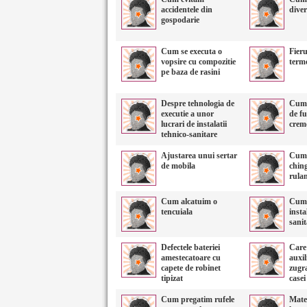
accidentele din
diver
gospodarie
Cum se executa o
Fieru
vopsire cu compozitie
term
pe baza de rasini
Despre tehnologia de
Cum 
executie a unor
de f
lucrari de instalatii
crem
tehnico-sanitare
Ajustarea unui sertar
Cum s
de mobila
ching
rulan
Cum alcatuim o
Cum 
tencuiala
insta
sani
Defectele bateriei
Care
amestecatoare cu
auxil
capete de robinet
zugra
tipizat
casei
Cum pregatim rufele
Mater