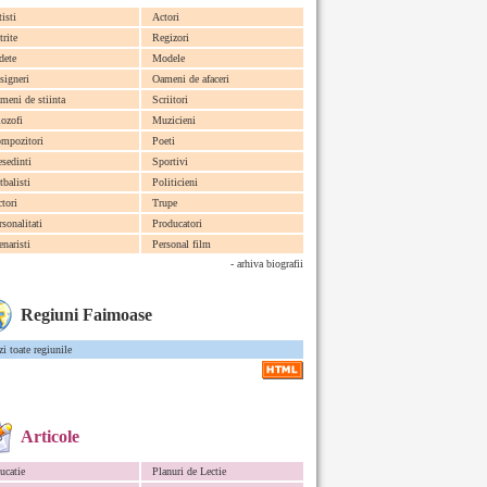
tisti
Actori
trite
Regizori
dete
Modele
signeri
Oameni de afaceri
meni de stiinta
Scriitori
lozofi
Muzicieni
mpozitori
Poeti
esedinti
Sportivi
tbalisti
Politicieni
ctori
Trupe
rsonalitati
Producatori
enaristi
Personal film
- arhiva biografii
Regiuni Faimoase
zi toate regiunile
Articole
ucatie
Planuri de Lectie