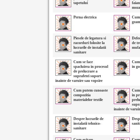
tapetului
faian
moza
Perna electrica
Cum 
geam
Piesele de legatura si
Defec
racorduri folosite la
de tr
lucrarile de instalatii
mufa 
sanitare
Cum se face
Cum 
spacluirea in procesul
in g
de prelucrare a
suprafetei suport
inainte de varuire sau vopsire
Cum putem cunoaste
Cum s
compozitia
in pr
materialelor textile
prelu
supra
inainte de varui
Despre lucrarile de
Desp
instalatii tehnico-
sanit
sanitare
Cum evitam
Cum 