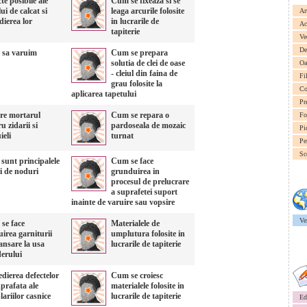
te posibile ale
Cum se fixeaza si se
lui de calcat si
leaga arcurile folosite
Ar
dierea lor
in lucrarile de
Ac
tapiterie
Ve
De
sa varuim
Cum se prepara
solutia de clei de oase
Oa
- cleiul din faina de
Fi
grau folosite la
Co
aplicarea tapetului
Pr
re mortarul
Cum se repara o
Fo
u zidarii si
pardoseala de mozaic
Pi
ieli
turnat
Pe
Sc
sunt principalele
Cum se face
i de noduri
grunduirea in
procesul de prelucrare
a suprafetei suport
inainte de varuire sau vopsire
Ve
se face
Materialele de
uirea garniturii
umplutura folosite in
ansare la usa
lucrarile de tapiterie
derului
dierea defectelor
Cum se croiesc
prafata ale
materialele folosite in
ariilor casnice
lucrarile de tapiterie
Ed