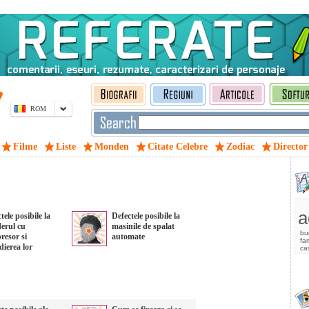
ROM
Filme
Liste
Monden
Citate Celebre
Zodiac
Director
a
tele posibile la
Defectele posibile la
derul cu
masinile de spalat
bu
resor si
automate
fam
dierea lor
ca