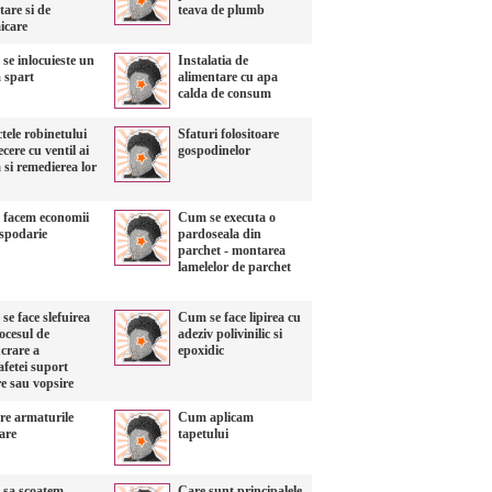
tare si de
teava de plumb
icare
se inlocuieste un
Instalatia de
 spart
alimentare cu apa
calda de consum
tele robinetului
Sfaturi folositoare
ecere cu ventil ai
gospodinelor
si remedierea lor
facem economii
Cum se executa o
ospodarie
pardoseala din
parchet - montarea
lamelelor de parchet
e face slefuirea
Cum se face lipirea cu
ocesul de
adeziv polivinilic si
crare a
epoxidic
fetei suport
re sau vopsire
re armaturile
Cum aplicam
are
tapetului
sa scoatem
Care sunt principalele