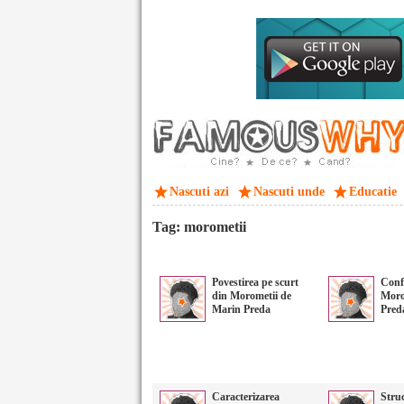
Nascuti azi
Nascuti unde
Educatie
Tag: morometii
Povestirea pe scurt
Confl
din Morometii de
Moro
Marin Preda
Pred
Caracterizarea
Stru