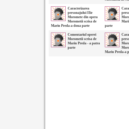
Caracterizarea
Cara
personajului IIie
perso
Moromete din opera
Moro
Morometii scrisa de
Mari
Marin Preda-a doua parte
parte
Comentariul operei
Cara
Morometii scrisa de
perso
Marin Preda - a patra
Moro
parte
Moro
Marin Preda-a p