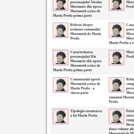
personajului Niculae
Moro
Moromete din opera
Pred
Morometii scrisa de
Marin Preda-prima parte
Referat despre
Cara
actiunea romanului
pers
Morometii de Marin
Moro
Preda
Moro
Marin Preda-a tr
Caracterizarea
Moro
personajului IIie
Preda
Moromete din opera
Morometii scrisa de
Marin Preda-prima parte
Comentariul operei
Refe
Morometii scrisa de
comp
Marin Preda - a
perso
cincea parte
Moro
romanul Morome
Preda
Tipologia taraneasca
Parti
a lui Marin Preda
struc
comp
fieca
doua volume ale 
Morometii de M