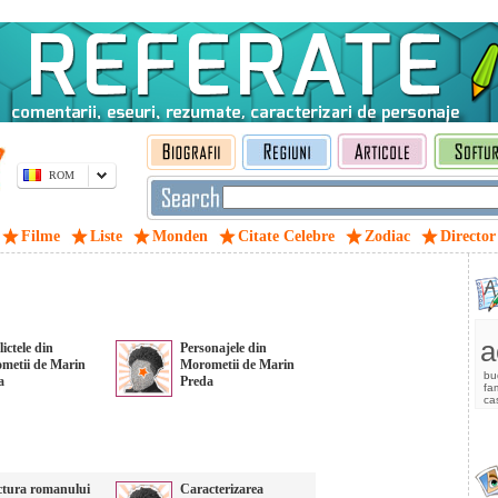
ROM
Filme
Liste
Monden
Citate Celebre
Zodiac
Director
a
ictele din
Personajele din
metii de Marin
Morometii de Marin
bu
a
Preda
fam
ca
ctura romanului
Caracterizarea