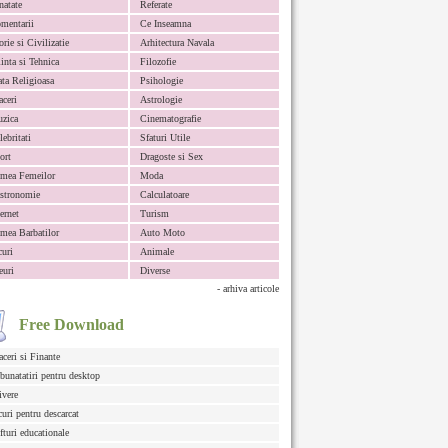
natate
Referate
mentarii
Ce Inseamna
orie si Civilizatie
Arhitectura Navala
iinta si Tehnica
Filozofie
ata Religioasa
Psihologie
aceri
Astrologie
zica
Cinematografie
lebritati
Sfaturi Utile
ort
Dragoste si Sex
mea Femeilor
Moda
stronomie
Calculatoare
ternet
Turism
mea Barbatilor
Auto Moto
curi
Animale
euri
Diverse
- arhiva articole
Free Download
aceri si Finante
bunatatiri pentru desktop
ivere
curi pentru descarcat
fturi educationale