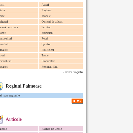
tisti
Actori
trite
Regizori
dete
Modele
signeri
Oameni de afaceri
meni de stiinta
Scriitori
lozofi
Muzicieni
mpozitori
Poeti
esedinti
Sportivi
tbalisti
Politicieni
ctori
Trupe
rsonalitati
Producatori
enaristi
Personal film
- arhiva biografii
Regiuni Faimoase
zi toate regiunile
Articole
ucatie
Planuri de Lectie