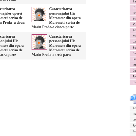
Sa
Co
cterizarea
Caracterizarea
najelor operei
personajului IIie
Ist
metii scrisa de
Moromete din opera
St
n Preda- a doua
Morometii scrisa de
Vi
Marin Preda-a cincea parte
Af
cterizarea
Caracterizarea
Mu
najului IIie
personajului IIie
Ce
mete din opera
Moromete din opera
Sp
metii scrisa de
Morometii scrisa de
Lu
atra parte
Marin Preda-a treia parte
Ga
In
Lu
Jo
Es
Af
Im
Dr
Jo
So