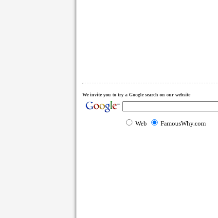
We invite you to try a Google search on our website
Web
FamousWhy.com