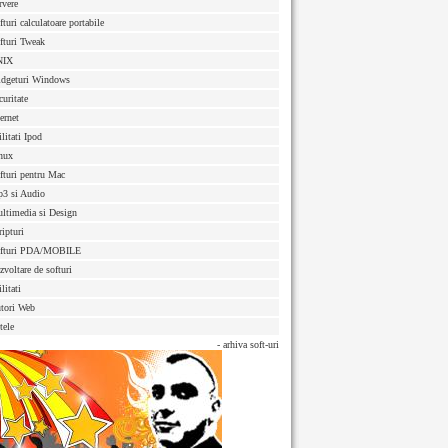
rvere
fturi calculatoare portabile
fturi Tweak
NIX
dgeturi Windows
curitate
ternet
ilitati Ipod
nux
fturi pentru Mac
3 si Audio
ltimedia si Design
ripturi
fturi PDA/MOBILE
zvoltare de softuri
litati
tori Web
tele
- arhiva soft-uri