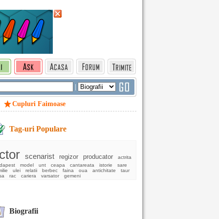
|
Cupluri Faimoase
Tag-uri Populare
ctor
scenarist
regizor
producator
actrita
dapest
model
unt
ceapa
cantareata
istorie
sare
ilie
ulei
relatii
berbec
faina
oua
antichitate
taur
sa
rac
cariera
varsator
gemeni
Biografii