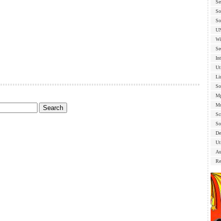
Se
So
So
U
Wi
Se
In
Ut
Li
So
Mp
Mu
Sc
So
De
Uti
Au
Re