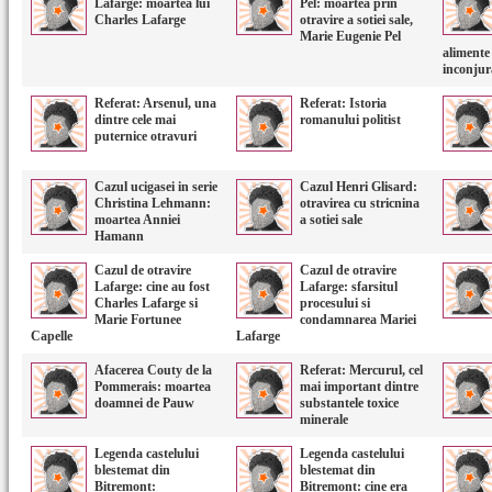
Lafarge: moartea lui
Pel: moartea prin
Charles Lafarge
otravire a sotiei sale,
Marie Eugenie Pel
alimente 
inconjur
Referat: Arsenul, una
Referat: Istoria
dintre cele mai
romanului politist
puternice otravuri
Cazul ucigasei in serie
Cazul Henri Glisard:
Christina Lehmann:
otravirea cu stricnina
moartea Anniei
a sotiei sale
Hamann
Cazul de otravire
Cazul de otravire
Lafarge: cine au fost
Lafarge: sfarsitul
Charles Lafarge si
procesului si
Marie Fortunee
condamnarea Mariei
Capelle
Lafarge
Afacerea Couty de la
Referat: Mercurul, cel
Pommerais: moartea
mai important dintre
doamnei de Pauw
substantele toxice
minerale
Legenda castelului
Legenda castelului
blestemat din
blestemat din
Bitremont:
Bitremont: cine era