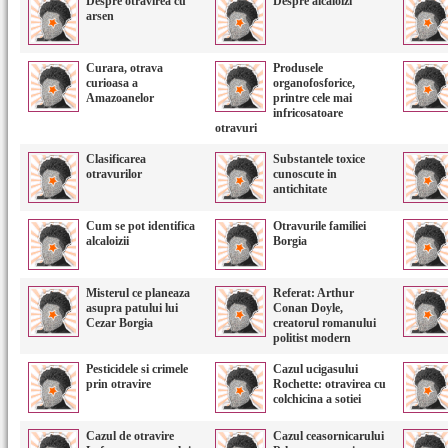
Despre otravirea cu
Despre alcaloizi
arsen
Curara, otrava
Produsele
curioasa a
organofosforice,
Amazoanelor
printre cele mai
infricosatoare
otravuri
Clasificarea
Substantele toxice
otravurilor
cunoscute in
antichitate
Cum se pot identifica
Otravurile familiei
alcaloizii
Borgia
Misterul ce planeaza
Referat: Arthur
asupra patului lui
Conan Doyle,
Cezar Borgia
creatorul romanului
politist modern
Pesticidele si crimele
Cazul ucigasului
prin otravire
Rochette: otravirea cu
colchicina a sotiei
Cazul de otravire
Cazul ceasornicarului