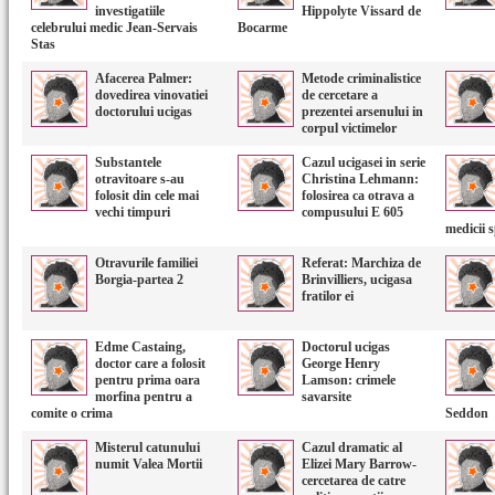
investigatiile
Hippolyte Vissard de
celebrului medic Jean-Servais
Bocarme
Stas
Afacerea Palmer:
Metode criminalistice
dovedirea vinovatiei
de cercetare a
doctorului ucigas
prezentei arsenului in
corpul victimelor
Substantele
Cazul ucigasei in serie
otravitoare s-au
Christina Lehmann:
folosit din cele mai
folosirea ca otrava a
vechi timpuri
compusului E 605
medicii s
Otravurile familiei
Referat: Marchiza de
Borgia-partea 2
Brinvilliers, ucigasa
fratilor ei
Edme Castaing,
Doctorul ucigas
doctor care a folosit
George Henry
pentru prima oara
Lamson: crimele
morfina pentru a
savarsite
comite o crima
Seddon
Misterul catunului
Cazul dramatic al
numit Valea Mortii
Elizei Mary Barrow-
cercetarea de catre