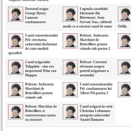
Doctorul ucigas
Legenda castelului
George Henry
blestemat din
Lamson:
Bitremont: Jean-
condamnarea
Servais Stas, celebrul
medic ce a cercetat cazul de omor
Orfila
Cazul ceasornicarului
Referat: Judecarea
Pel: cercetarea
Marchizei de
cadavrului deshumat
Brinvilliers pentru
de catre medicii
crimele sale-partea 2
specalisti
Cazul ucigasului
Referat: Cercetari
Tulpplein - cine era
efectuate asupra
inspectorul Wim van
puterii ucigatoare a
Mappes
arsenului
Referat: Judecarea
Cazul ceasornicarului
Marchizei de
Pel: condamnarea lui
Brinvilliers pentru
Albert Pel-partea 2
crimele sale
Referat: Marchiza de
Cazul ucigasei in serie
Brinvilliers si
Christina Lehmann:
controversata caseta
autopsia cadavrului
cu otravuri
Anniei Hamann