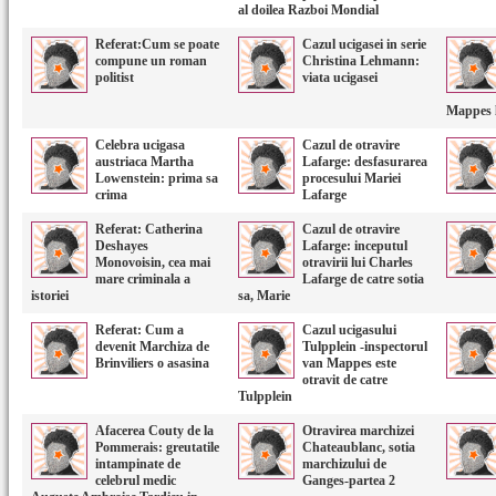
al doilea Razboi Mondial
Referat:Cum se poate
Cazul ucigasei in serie
compune un roman
Christina Lehmann:
politist
viata ucigasei
Mappes l
Celebra ucigasa
Cazul de otravire
austriaca Martha
Lafarge: desfasurarea
Lowenstein: prima sa
procesului Mariei
crima
Lafarge
Referat: Catherina
Cazul de otravire
Deshayes
Lafarge: inceputul
Monovoisin, cea mai
otravirii lui Charles
mare criminala a
Lafarge de catre sotia
istoriei
sa, Marie
Referat: Cum a
Cazul ucigasului
devenit Marchiza de
Tulpplein -inspectorul
Brinviliers o asasina
van Mappes este
otravit de catre
Tulpplein
Afacerea Couty de la
Otravirea marchizei
Pommerais: greutatile
Chateaublanc, sotia
intampinate de
marchizului de
celebrul medic
Ganges-partea 2