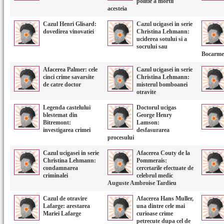
politie a mortii
acesteia
Cazul Henri Glisard:
Cazul ucigasei in serie
dovedirea vinovatiei
Christina Lehmann:
uciderea sotului si a
socrului sau
Bocarme
Afacerea Palmer: cele
Cazul ucigasei in serie
cinci crime savarsite
Christina Lehmann:
de catre doctor
misterul bomboanei
otravite
Legenda castelului
Doctorul ucigas
blestemat din
George Henry
Bitremont:
Lamson:
investigarea crimei
desfasurarea
procesului
Cazul ucigasei in serie
Afacerea Couty de la
Christina Lehmann:
Pommerais:
condamnarea
cercetarile efectuate de
criminalei
celebrul medic
Auguste Ambroise Tardieu
Cazul de otravire
Afacerea Hans Muller,
Lafarge: arestarea
una dintre cele mai
Mariei Lafarge
curioase crime
petrecute dupa cel de