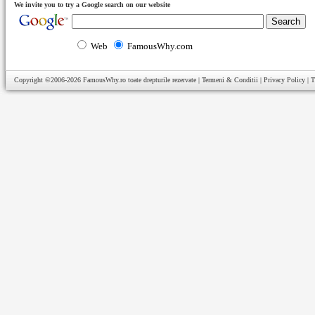
We invite you to try a Google search on our website
Web
FamousWhy.com
Copyright ©2006-2026
FamousWhy.ro
toate drepturile rezervate |
Termeni & Conditii
|
Privacy Policy
|
T