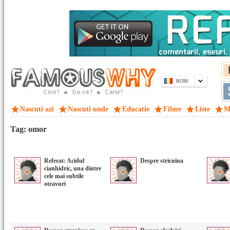
ROM
Nascuti azi
Nascuti unde
Educatie
Filme
Liste
M
Tag: omor
Referat: Acidul
Despre stricnina
cianhidric, una dintre
cele mai subtile
otravuri