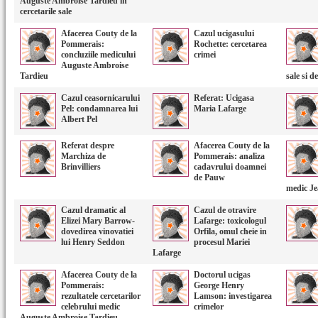
Auguste Ambroise Tardieu in
cercetarile sale
Afacerea Couty de la
Cazul ucigasului
Pommerais:
Rochette: cercetarea
concluziile medicului
crimei
Auguste Ambroise
Tardieu
sale si d
Cazul ceasornicarului
Referat: Ucigasa
Pel: condamnarea lui
Maria Lafarge
Albert Pel
Referat despre
Afacerea Couty de la
Marchiza de
Pommerais: analiza
Brinvilliers
cadavrului doamnei
de Pauw
medic Je
Cazul dramatic al
Cazul de otravire
Elizei Mary Barrow-
Lafarge: toxicologul
dovedirea vinovatiei
Orfila, omul cheie in
lui Henry Seddon
procesul Mariei
Lafarge
Afacerea Couty de la
Doctorul ucigas
Pommerais:
George Henry
rezultatele cercetarilor
Lamson: investigarea
celebrului medic
crimelor
Auguste Ambroise Tardieu