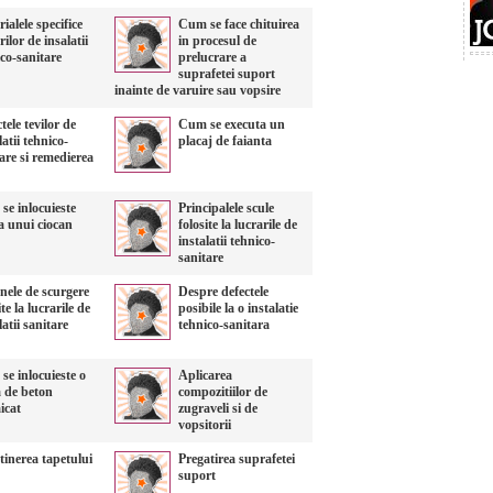
ialele specifice
Cum se face chituirea
rilor de insalatii
in procesul de
co-sanitare
prelucrare a
suprafetei suport
inainte de varuire sau vopsire
tele tevilor de
Cum se executa un
latii tehnico-
placaj de faianta
are si remedierea
se inlocuieste
Principalele scule
a unui ciocan
folosite la lucrarile de
instalatii tehnico-
sanitare
nele de scurgere
Despre defectele
ite la lucrarile de
posibile la o instalatie
latii sanitare
tehnico-sanitara
e inlocuieste o
Aplicarea
a de beton
compozitiilor de
icat
zugraveli si de
vopsitorii
tinerea tapetului
Pregatirea suprafetei
suport