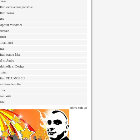
rvere
fturi calculatoare portabile
fturi Tweak
NIX
dgeturi Windows
curitate
ternet
ilitati Ipod
nux
fturi pentru Mac
3 si Audio
ltimedia si Design
ripturi
fturi PDA/MOBILE
zvoltare de softuri
litati
tori Web
tele
- arhiva soft-uri