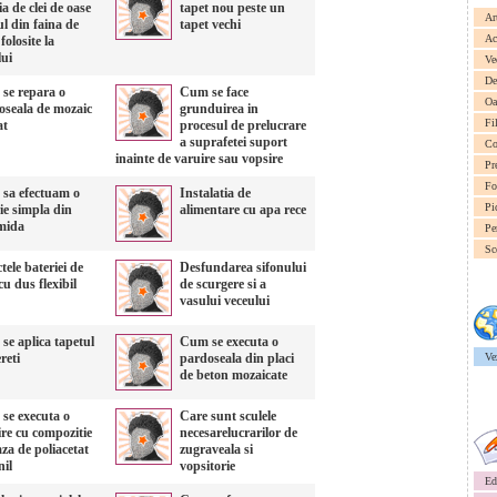
ia de clei de oase
tapet nou peste un
Ar
iul din faina de
tapet vechi
Ac
folosite la
lui
Ve
De
se repara o
Cum se face
Oa
oseala de mozaic
grunduirea in
Fi
at
procesul de prelucrare
a suprafetei suport
Co
inainte de varuire sau vopsire
Pr
Fo
sa efectuam o
Instalatia de
Pi
ie simpla din
alimentare cu apa rece
mida
Pe
Sc
tele bateriei de
Desfundarea sifonului
cu dus flexibil
de scurgere si a
vasului veceului
se aplica tapetul
Cum se executa o
reti
pardoseala din placi
Ve
de beton mozaicate
se executa o
Care sunt sculele
re cu compozitie
necesarelucrarilor de
za de poliacetat
zugraveala si
nil
vopsitorie
Ed