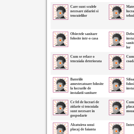
Care sunt sculele
Mater
necesare zidariei si
lucra
tencuielilor
tehni
Obiectele sanitare
Defec
folosite intr-o casa
insta
sanit
lor
Cum se reface o
Cum 
tencuiala deteriorata
coad
Bateriile
Sifoa
amestecatoare folosite
folos
la lucrarile de
insta
instalatii sanitare
Ce fel de lucrari de
Cum s
zidarie si tencuiala
plac
sunt necesare in
moza
gospodarie
Alcatuirea unui
Intre
placaj de faianta