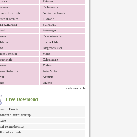
natate
Referate
mentarii
Ce Inseamna
orie si Civilizatie
Arhitectura Navala
iinta si Tehnica
Filozofie
ata Religioasa
Psihologie
aceri
Astrologie
zica
Cinematografie
lebritati
Sfaturi Utile
ort
Dragoste si Sex
mea Femeilor
Moda
stronomie
Calculatoare
ternet
Turism
mea Barbatilor
Auto Moto
curi
Animale
euri
Diverse
- arhiva articole
Free Download
aceri si Finante
bunatatiri pentru desktop
ivere
curi pentru descarcat
fturi educationale