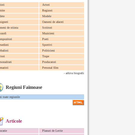
tisti
Actori
trite
Regizori
dete
Modele
signeri
Oameni de afaceri
meni de stiinta
Scriitori
lozofi
Muzicieni
mpozitori
Poeti
esedinti
Sportivi
tbalisti
Politicieni
ctori
Trupe
rsonalitati
Producatori
enaristi
Personal film
- arhiva biografii
Regiuni Faimoase
zi toate regiunile
Articole
ucatie
Planuri de Lectie