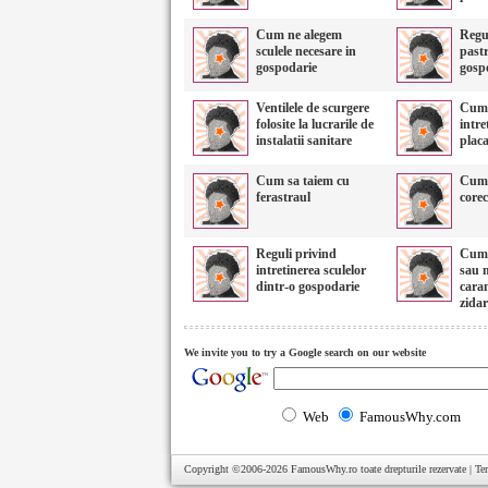
Cum ne alegem
Regu
sculele necesare in
pastr
gospodarie
gosp
Ventilele de scurgere
Cum 
folosite la lucrarile de
intre
instalatii sanitare
placa
Cum sa taiem cu
Cum 
ferastraul
corec
Reguli privind
Cum 
intretinerea sculelor
sau 
dintr-o gospodarie
caram
zidar
We invite you to try a Google search on our website
Web
FamousWhy.com
Copyright ©2006-2026
FamousWhy.ro
toate drepturile rezervate |
Te