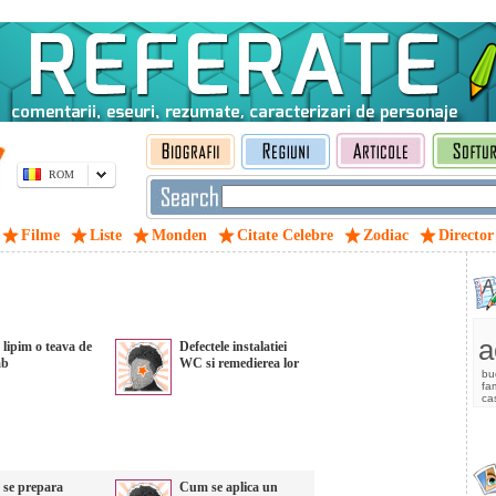
ROM
Filme
Liste
Monden
Citate Celebre
Zodiac
Director
a
lipim o teava de
Defectele instalatiei
mb
WC si remedierea lor
bu
fam
ca
se prepara
Cum se aplica un