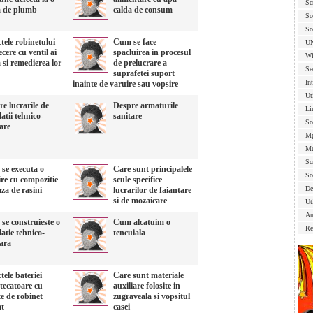
Se
a de plumb
calda de consum
So
So
tele robinetului
Cum se face
U
ecere cu ventil ai
spacluirea in procesul
Wi
si remedierea lor
de prelucrare a
Se
suprafetei suport
In
inainte de varuire sau vopsire
Ut
e lucrarile de
Despre armaturile
Li
latii tehnico-
sanitare
So
are
Mp
Mu
Sc
se executa o
Care sunt principalele
So
re cu compozitie
scule specifice
De
za de rasini
lucrarilor de faiantare
si de mozaicare
Uti
Au
se construieste o
Cum alcatuim o
Re
latie tehnico-
tencuiala
tara
tele bateriei
Care sunt materiale
tecatoare cu
auxiliare folosite in
e de robinet
zugraveala si vopsitul
at
casei