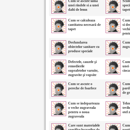
Cum se ascute lama
Scule
unei rindele si a unei
speci
dalti de lemn
tape
Cum se calculeaza
Cum 
cantitatea necesară de
si de
tapet
vechi
pent
Desfundarea
Cum 
obiectelor sanitare cu
zugr
produse speciale
Defectele, cauzele şi
Cum 
remedierile
unei 
suprafetelor varuite,
cioc
zugravite şi vopsite
Cum se ascute o
Cum 
pereche de foarfece
pard
de gr
Cum se indeparteaza
Tehno
o veche zugraveala
tevil
pentru o noua
otel 
zugraveala
Care sunt materialele
Cum 
specifice lucrarilor de
porti