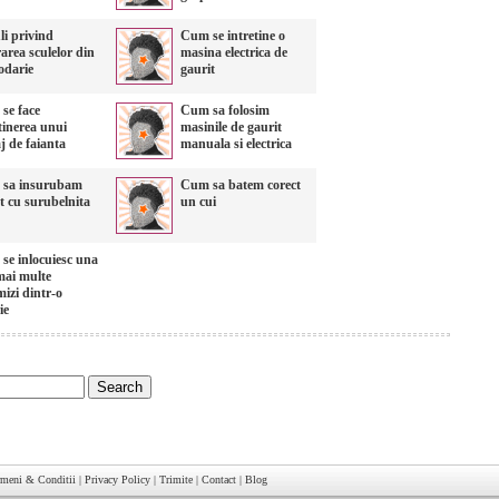
li privind
Cum se intretine o
area sculelor din
masina electrica de
odarie
gaurit
se face
Cum sa folosim
tinerea unui
masinile de gaurit
j de faianta
manuala si electrica
sa insurubam
Cum sa batem corect
t cu surubelnita
un cui
se inlocuiesc una
mai multe
izi dintr-o
ie
rmeni & Conditii
|
Privacy Policy
|
Trimite
|
Contact
|
Blog