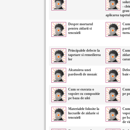
solut
- cle
grau 
aplicarea tapetu
Despre mortarul
Cum 
pentru zidarii si
pard
tencuieli
turn
Principalele defecte la
Cum 
tapetare si remedierea
zidar
lor
cara
Alcatuirea unei
Defec
pardoseli de mozaic
baie 
Cum se executa o
Cum 
vopsire cu compozitie
pe pe
pe baza de ulei
Materialele folosite la
Cum 
lucrarile de zidarie si
vopsi
tencuieli
pe ba
de vi