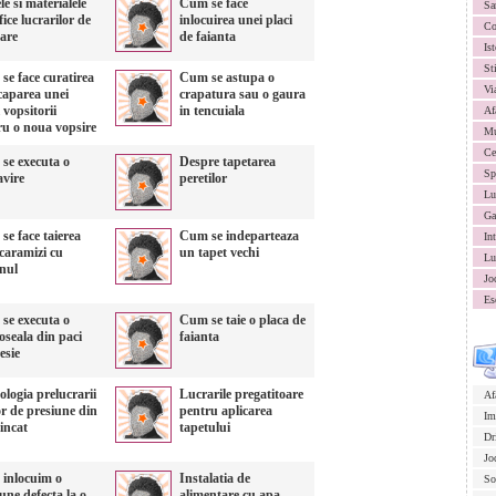
le si materialele
Cum se face
Sa
fice lucrarilor de
inlocuirea unei placi
Co
tare
de faianta
Ist
St
se face curatirea
Cum se astupa o
Vi
caparea unei
crapatura sau o gaura
 vopsitorii
in tencuiala
Af
ru o noua vopsire
Mu
Ce
se executa o
Despre tapetarea
Sp
avire
peretilor
Lu
Ga
se face taierea
Cum se indeparteaza
In
caramizi cu
un tapet vechi
Lu
anul
Jo
Es
se executa o
Cum se taie o placa de
oseala din paci
faianta
esie
logia prelucrarii
Lucrarile pregatitoare
Af
or de presiune din
pentru aplicarea
Im
zincat
tapetului
Dr
Jo
inlocuim o
Instalatia de
So
une defecta la o
alimentare cu apa