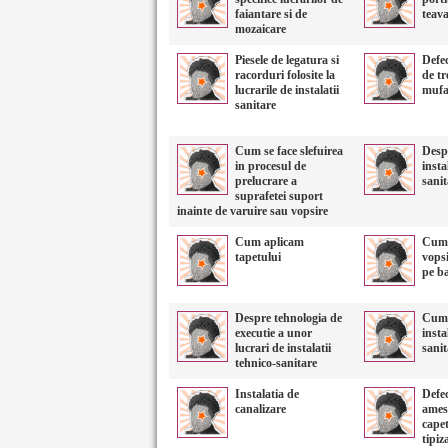
faiantare si de
teav
mozaicare
Piesele de legatura si
Defec
racorduri folosite la
de tr
lucrarile de instalatii
mufa 
sanitare
Cum se face slefuirea
Despr
in procesul de
insta
prelucrare a
sanit
suprafetei suport
inainte de varuire sau vopsire
Cum aplicam
Cum 
tapetului
vopsi
pe ba
Despre tehnologia de
Cum 
executie a unor
insta
lucrari de instalatii
sani
tehnico-sanitare
Instalatia de
Defec
canalizare
ames
capet
tipiz