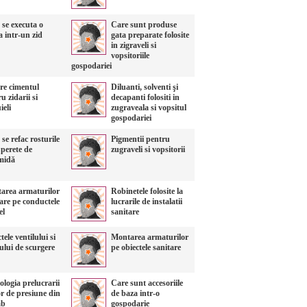
se executa o
Care sunt produse
 intr-un zid
gata preparate folosite
in zigraveli si
vopsitoriile
gospodariei
re cimentul
Diluanti, solventi şi
u zidarii si
decapanti folositi in
ieli
zugraveala si vopsitul
gospodariei
e refac rosturile
Pigmentii pentru
 perete de
zugraveli si vopsitorii
midă
area armaturilor
Robinetele folosite la
are pe conductele
lucrarile de instalatii
el
sanitare
tele ventilului si
Montarea armaturilor
ului de scurgere
pe obiectele sanitare
logia prelucrarii
Care sunt accesoriile
or de presiune din
de baza intr-o
mb
gospodarie