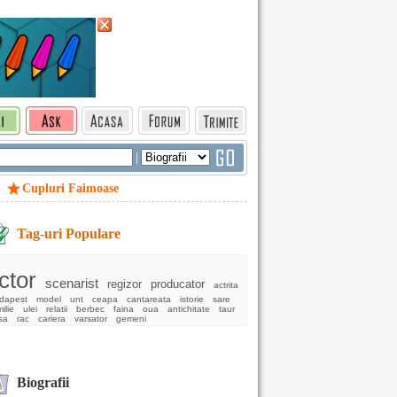
|
Cupluri Faimoase
Tag-uri Populare
ctor
scenarist
regizor
producator
actrita
dapest
model
unt
ceapa
cantareata
istorie
sare
ilie
ulei
relatii
berbec
faina
oua
antichitate
taur
sa
rac
cariera
varsator
gemeni
Biografii