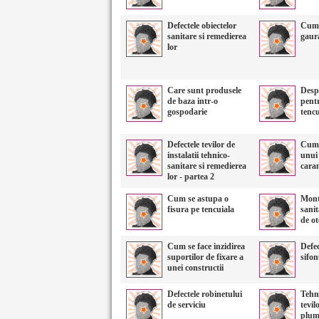
Defectele obiectelor
Cum 
sanitare si remedierea
gaura
lor
Care sunt produsele
Desp
de baza intr-o
pentr
gospodarie
tencu
Defectele tevilor de
Cum s
instalatii tehnico-
unui
sanitare si remedierea
cara
lor - partea 2
Cum se astupa o
Mont
fisura pe tencuiala
sanit
de ot
Cum se face inzidirea
Defec
suportilor de fixare a
sifon
unei constructii
Defectele robinetului
Tehno
de serviciu
tevil
plu